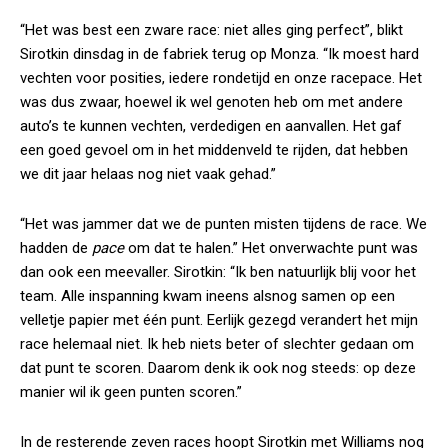
“Het was best een zware race: niet alles ging perfect”, blikt
Sirotkin dinsdag in de fabriek terug op Monza. “Ik moest hard
vechten voor posities, iedere rondetijd en onze racepace. Het
was dus zwaar, hoewel ik wel genoten heb om met andere
auto’s te kunnen vechten, verdedigen en aanvallen. Het gaf
een goed gevoel om in het middenveld te rijden, dat hebben
we dit jaar helaas nog niet vaak gehad.”
“Het was jammer dat we de punten misten tijdens de race. We
hadden de
pace
om dat te halen.” Het onverwachte punt was
dan ook een meevaller. Sirotkin: “Ik ben natuurlijk blij voor het
team. Alle inspanning kwam ineens alsnog samen op een
velletje papier met één punt. Eerlijk gezegd verandert het mijn
race helemaal niet. Ik heb niets beter of slechter gedaan om
dat punt te scoren. Daarom denk ik ook nog steeds: op deze
manier wil ik geen punten scoren.”
In de resterende zeven races hoopt Sirotkin met Williams nog