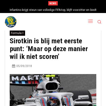
NEWS
Infantino krijgt steun van volledige FIFA-top, blijft voorzitter en biedt
excuses aan
Formule-1
Sirotkin is blij met eerste
punt: ‘Maar op deze manier
wil ik niet scoren’
05/09/2018