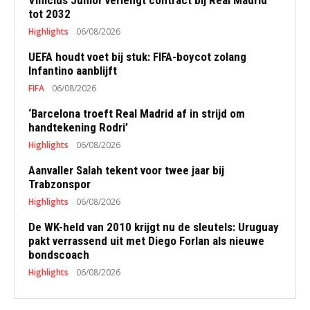
Vinícius Júnior verlengt contract bij Real Madrid
tot 2032
Highlights
06/08/2026
UEFA houdt voet bij stuk: FIFA-boycot zolang
Infantino aanblijft
FIFA
06/08/2026
‘Barcelona troeft Real Madrid af in strijd om
handtekening Rodri’
Highlights
06/08/2026
Aanvaller Salah tekent voor twee jaar bij
Trabzonspor
Highlights
06/08/2026
De WK-held van 2010 krijgt nu de sleutels: Uruguay
pakt verrassend uit met Diego Forlan als nieuwe
bondscoach
Highlights
06/08/2026