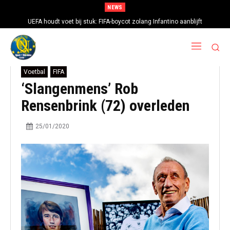
NEWS
UEFA houdt voet bij stuk: FIFA-boycot zolang Infantino aanblijft
Voetbal
FIFA
‘Slangenmens’ Rob
Rensenbrink (72) overleden
25/01/2020