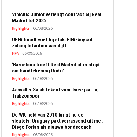
Vinícius Júnior verlengt contract bij Real
Madrid tot 2032
Highlights
06/08/2026
UEFA houdt voet bij stuk: FIFA-boycot
zolang Infantino aanblijft
FIFA
06/08/2026
‘Barcelona troeft Real Madrid af in strijd
om handtekening Rodri’
Highlights
06/08/2026
Aanvaller Salah tekent voor twee jaar bij
Trabzonspor
Highlights
06/08/2026
De WK-held van 2010 krijgt nu de
sleutels: Uruguay pakt verrassend uit met
Diego Forlan als nieuwe bondscoach
Highlights
06/08/2026