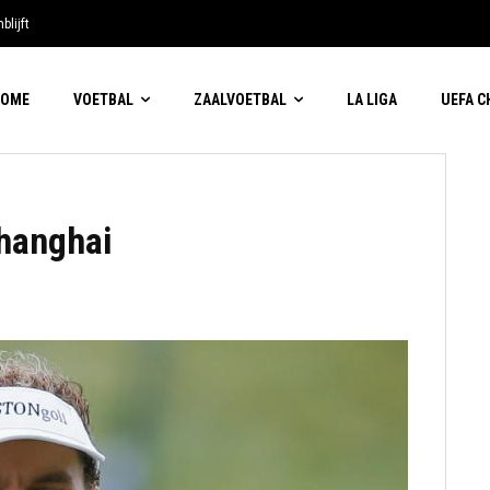
blijft
HOME
VOETBAL
ZAALVOETBAL
LA LIGA
UEFA 
Shanghai