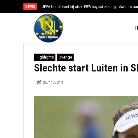
NEWS
UEFA houdt voet bij stuk: FIFA-boycot zolang Infantino aan
Highlights
Overige
Slechte start Luiten in 
06/11/2014