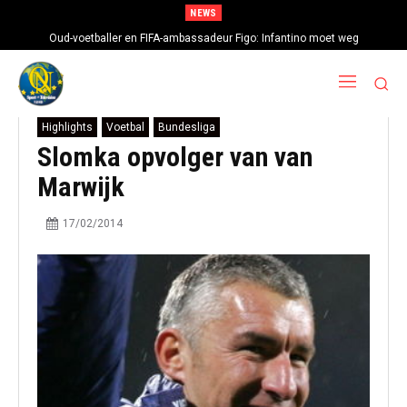
NEWS
Oud-voetballer en FIFA-ambassadeur Figo: Infantino moet weg
Highlights
Voetbal
Bundesliga
Slomka opvolger van van
Marwijk
17/02/2014