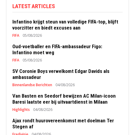
LATEST ARTICLES
Infantino krijgt steun van volledige FIFA-top, blijft
voorzitter en biedt excuses aan
FIFA
05/08/2026
Oud-voetballer en FIFA-ambassadeur Figo:
Infantino moet weg
FIFA
05/08/2026
SV Coronie Boys verwelkomt Edgar Davids als
ambassadeur
Binnenlandse Berichten
04/08/2026
Van Basten en Seedorf bewijzen AC Milan-icoon
Baresi laatste eer bij uitvaartdienst in Milaan
Highlights
04/08/2026
Ajax rondt huurovereenkomst met doelman Ter
Stegen af
Eredivisie
04/08/2026