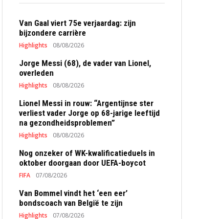
Van Gaal viert 75e verjaardag: zijn
bijzondere carrière
Highlights
08/08/2026
Jorge Messi (68), de vader van Lionel,
overleden
Highlights
08/08/2026
Lionel Messi in rouw: “Argentijnse ster
verliest vader Jorge op 68-jarige leeftijd
na gezondheidsproblemen”
Highlights
08/08/2026
Nog onzeker of WK-kwalificatieduels in
oktober doorgaan door UEFA-boycot
FIFA
07/08/2026
Van Bommel vindt het ‘een eer’
bondscoach van België te zijn
Highlights
07/08/2026