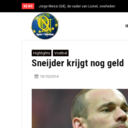
NEWS
Jorge Messi (68), de vader van Lionel, overleden
Highlights
Voetbal
Sneijder krijgt nog geld
10/10/2014