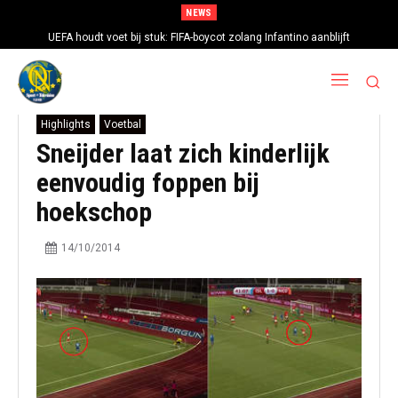
NEWS
UEFA houdt voet bij stuk: FIFA-boycot zolang Infantino aanblijft
Highlights
Voetbal
Sneijder laat zich kinderlijk
eenvoudig foppen bij
hoekschop
14/10/2014