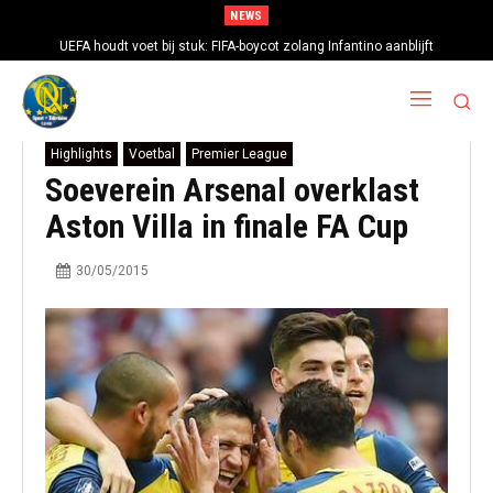
NEWS
UEFA houdt voet bij stuk: FIFA-boycot zolang Infantino aanblijft
Highlights
Voetbal
Premier League
Soeverein Arsenal overklast
Aston Villa in finale FA Cup
30/05/2015