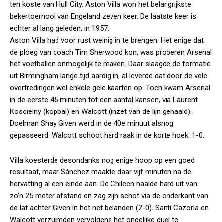
ten koste van Hull City. Aston Villa won het belangrijkste
bekertoernooi van Engeland zeven keer. De laatste keer is
echter al lang geleden, in 1957.
Aston Villa had voor rust weinig in te brengen. Het enige dat
de ploeg van coach Tim Sherwood kon, was proberen Arsenal
het voetballen onmogelijk te maken. Daar slaagde de formatie
uit Birmingham lange tijd aardig in, al leverde dat door de vele
overtredingen wel enkele gele kaarten op. Toch kwam Arsenal
in de eerste 45 minuten tot een aantal kansen, via Laurent
Koscielny (kopbal) en Walcott (inzet van de lijn gehaald).
Doelman Shay Given werd in de 40e minuut alsnog
gepasseerd. Walcott schoot hard raak in de korte hoek: 1-0.
Villa koesterde desondanks nog enige hoop op een goed
resultaat, maar Sánchez maakte daar vijf minuten na de
hervatting al een einde aan. De Chileen haalde hard uit van
zo’n 25 meter afstand en zag zijn schot via de onderkant van
de lat achter Given in het net belanden (2-0). Santi Cazorla en
Walcott verzuimden vervolgens het ongelijke duel te