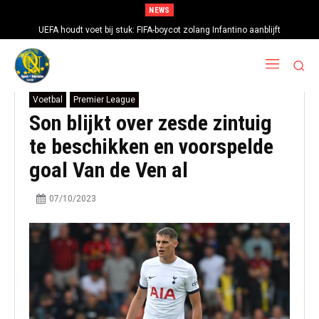
NEWS
UEFA houdt voet bij stuk: FIFA-boycot zolang Infantino aanblijft
Voetbal
Premier League
Son blijkt over zesde zintuig
te beschikken en voorspelde
goal Van de Ven al
07/10/2023