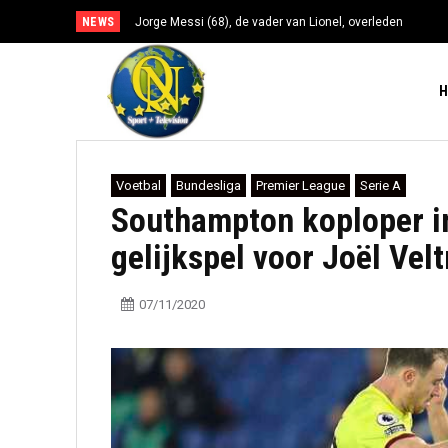
NEWS
Jorge Messi (68), de vader van Lionel, overleden
Voetbal
Bundesliga
Premier League
Serie A
Southampton koploper i
gelijkspel voor Joël Ve
07/11/2020