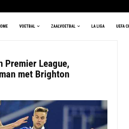
HOME
VOETBAL
ZAALVOETBAL
LA LIGA
UEFA 
n Premier League,
ltman met Brighton