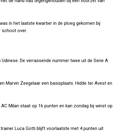
 met de hand had tegengehouden bij een voorzet van
s in het laatste kwartier in de ploeg gekomen bij
r schoot over.
van Udinese. De verrassende nummer twee uit de Serie A
en Marvin Zeegelaar een basisplaats. Hidde ter Avest en
 AC Milan staat op 16 punten en kan zondag bij winst op
rainer Luca Gotti blijft voorlaatste met 4 punten uit