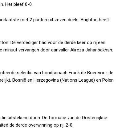
n. Het bleef 0-0.
oorlaatste met 2 punten uit zeven duels. Brighton heeft
hton. De verdediger had voor de derde keer op rij een
3e minuut vervangen door aanvaller Alireza Jahanbakhsh.
enteerde selectie van bondscoach Frank de Boer voor de
elijk), Bosnië en Herzegovina (Nations League) en Polen
itie uitstekend doen. De formatie van de Oostenrijkse
ted de derde overwinning op rij: 2-0.