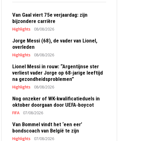
Van Gaal viert 75e verjaardag: zijn
bijzondere carrière
Highlights
08/08/2026
Jorge Messi (68), de vader van Lionel,
overleden
Highlights
08/08/2026
Lionel Messi in rouw: “Argentijnse ster
verliest vader Jorge op 68-jarige leeftijd
na gezondheidsproblemen”
Highlights
08/08/2026
Nog onzeker of WK-kwalificatieduels in
oktober doorgaan door UEFA-boycot
FIFA
07/08/2026
Van Bommel vindt het ‘een eer’
bondscoach van België te zijn
Highlights
07/08/2026