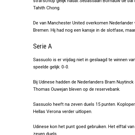
strafschop gelijk nadat Sebastiaan Bornauw de bal
Tahith Chong.
De van Manchester United overkomen Nederlander wa
Bremen. Hij had nog een kansje in de slotfase, maa
Serie A
Sassuolo is er vrijdag niet in geslaagd te winnen 
speelde gelijk: 0-0.
Bij Udinese hadden de Nederlanders Bram Nuytinck 
Thomas Ouwejan bleven op de reservebank.
Sassuolo heeft na zeven duels 15 punten. Koploper
Hellas Verona verder uitlopen.
Udinese kon het punt goed gebruiken. Het elftal van t
zeven duels.