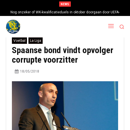
NEWS
Nog onzeker of WK-kwalificatieduels in oktober doorgaan door UEFA-
boycot
Voetbal
La Liga
Spaanse bond vindt opvolger
corrupte voorzitter
18/05/2018