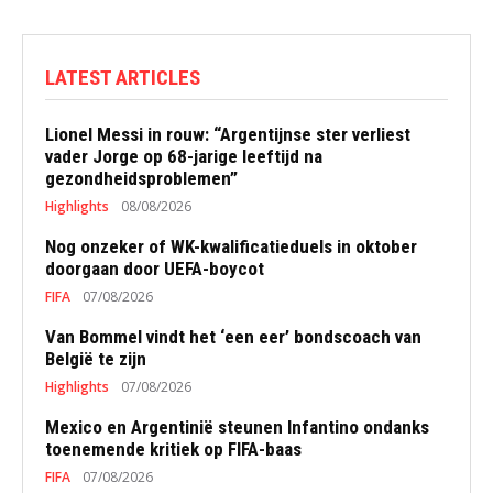
LATEST ARTICLES
Lionel Messi in rouw: “Argentijnse ster verliest
vader Jorge op 68-jarige leeftijd na
gezondheidsproblemen”
Highlights
08/08/2026
Nog onzeker of WK-kwalificatieduels in oktober
doorgaan door UEFA-boycot
FIFA
07/08/2026
Van Bommel vindt het ‘een eer’ bondscoach van
België te zijn
Highlights
07/08/2026
Mexico en Argentinië steunen Infantino ondanks
toenemende kritiek op FIFA-baas
FIFA
07/08/2026