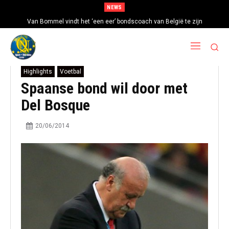
NEWS
Van Bommel vindt het ‘een eer’ bondscoach van België te zijn
Highlights
Voetbal
Spaanse bond wil door met
Del Bosque
20/06/2014