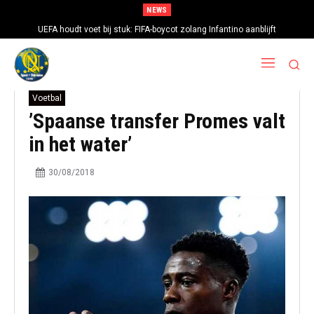
NEWS
UEFA houdt voet bij stuk: FIFA-boycot zolang Infantino aanblijft
Voetbal
’Spaanse transfer Promes valt
in het water’
30/08/2018