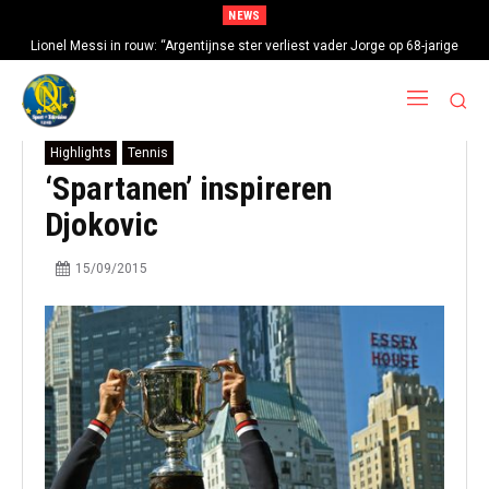
NEWS
Lionel Messi in rouw: “Argentijnse ster verliest vader Jorge op 68-jarige
leeftijd na gezondheidsproblemen”
Highlights
Tennis
‘Spartanen’ inspireren
Djokovic
15/09/2015