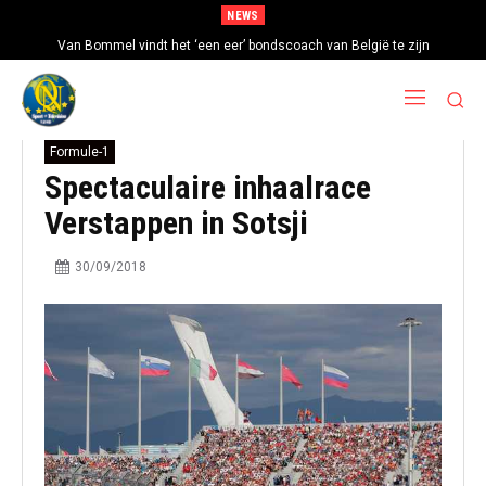
NEWS
Van Bommel vindt het ‘een eer’ bondscoach van België te zijn
Formule-1
Spectaculaire inhaalrace
Verstappen in Sotsji
30/09/2018