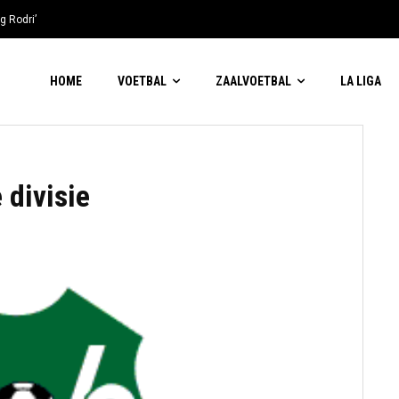
g Rodri’
HOME
VOETBAL
ZAALVOETBAL
LA LIGA
divisie