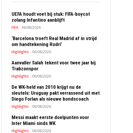
UEFA houdt voet bij stuk: FIFA-boycot
zolang Infantino aanblijft
FIFA
06/08/2026
‘Barcelona troeft Real Madrid af in strijd
om handtekening Rodri’
Highlights
06/08/2026
Aanvaller Salah tekent voor twee jaar bij
Trabzonspor
Highlights
06/08/2026
De WK-held van 2010 krijgt nu de
sleutels: Uruguay pakt verrassend uit met
Diego Forlan als nieuwe bondscoach
Highlights
06/08/2026
Messi maakt eerste doelpunten voor
Inter Miami sinds WK
Highlights
06/08/2026