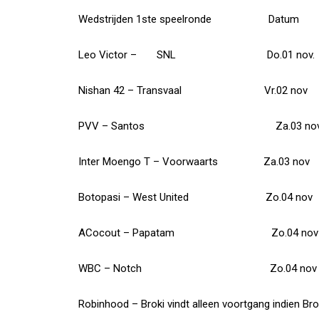
Wedstrijden 1ste speelronde Datum 
Leo Victor – SNL Do.01 nov. 20.00
Nishan 42 – Transvaal Vr.02 nov 20.0
PVV – Santos Za.03 nov 16.30u
Inter Moengo T – Voorwaarts Za.03 nov 1
Botopasi – West United Zo.04 nov 16
ACocout – Papatam Zo.04 nov 16
WBC – Notch Zo.04 nov 18.00
Robinhood – Broki vindt alleen voortgang indien Bro