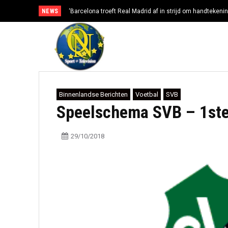
NEWS
‘Barcelona troeft Real Madrid af in strijd om handtekenin
Binnenlandse Berichten
Voetbal
SVB
Speelschema SVB – 1ste 
29/10/2018