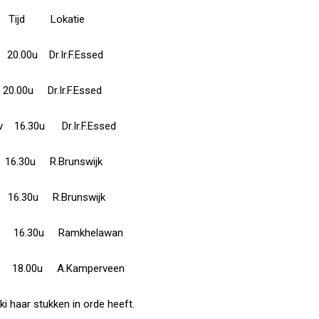
Tijd Lokatie
u Dr.Ir.F.Essed
0u Dr.Ir.F.Essed
 Dr.Ir.F.Essed
6.30u R.Brunswijk
.30u R.Brunswijk
.30u Ramkhelawan
u A.Kamperveen
ki haar stukken in orde heeft.