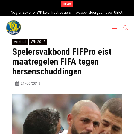
NEWS
Nog onzeker of WK-kwalificatieduels in oktober doorgaan door UEFA-
boycot
Voetbal
WK 2018
Spelersvakbond FIFPro eist
maatregelen FIFA tegen
hersenschuddingen
21/06/2018