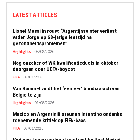
LATEST ARTICLES
Lionel Messi in rouw: “Argentijnse ster verliest
vader Jorge op 68-jarige leeftijd na
gezondheidsproblemen”
Highlights
08/08/2026
Nog onzeker of WK-kwalificatieduels in oktober
doorgaan door UEFA-boycot
FIFA
07/08/2026
Van Bommel vindt het ‘een eer’ bondscoach van
België te zijn
Highlights
07/08/2026
Mexico en Argentinië steunen Infantino ondanks
toenemende kritiek op FIFA-baas
FIFA
07/08/2026
Vinícius Júnior verlengt contract bij Real Madrid