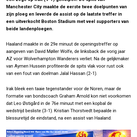
Manchester City maakte de eerste twee doelpunten van
zijn ploeg en leverde de assist op de laatste treffer in
een uitverkocht Boston Stadium met veel supporters van
beide landenploegen.
Haaland maakte in de 29e minuut de openingstreffer op
aangeven van David Møller Wolfe, de linksback die vorig jaar
AZ voor Wolverhampton Wanderers verliet. Na de gelijkmaker
van Aymen Hussein profiteerde de spits vlak voor rust ook
van een fout van doelman Jalal Hassan (2-1).
Irak bleek een taaie tegenstander voor de Noren, maar de
formatie van bondscoach Graham Arnold kon niet voorkomen
dat Leo Østigård in de 76e minuut met een kopbal de
wedstrijd besliste (3-1). Kristian Thorstvedt bepaalde in
blessuretijd de eindstand, na een assist van Haaland.