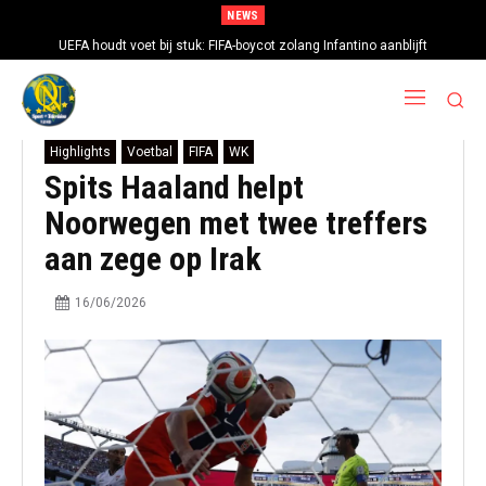
NEWS
UEFA houdt voet bij stuk: FIFA-boycot zolang Infantino aanblijft
Highlights
Voetbal
FIFA
WK
Spits Haaland helpt
Noorwegen met twee treffers
aan zege op Irak
16/06/2026