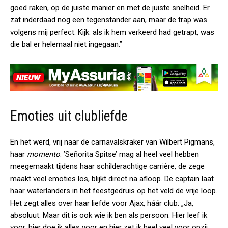
goed raken, op de juiste manier en met de juiste snelheid. Er
zat inderdaad nog een tegenstander aan, maar de trap was
volgens mij perfect. Kijk: als ik hem verkeerd had getrapt, was
die bal er helemaal niet ingegaan.”
Emoties uit clubliefde
En het werd, vrij naar de carnavalskraker van Wilbert Pigmans,
haar
momento
. ’Señorita Spitse’ mag al heel veel hebben
meegemaakt tijdens haar schilderachtige carrière, de zege
maakt veel emoties los, blijkt direct na afloop. De captain laat
haar waterlanders in het feestgedruis op het veld de vrije loop.
Het zegt alles over haar liefde voor Ajax, háár club: „Ja,
absoluut. Maar dit is ook wie ik ben als persoon. Hier leef ik
voor, hier doe ik alles voor en hier zet ik heel veel voor opzij.