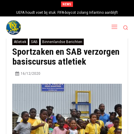
NEWS
UEFA houdt voet bij stuk: FIFA-boycot zolang Infantino aanblijft
Atletiek
SAB
Binnenlandse Berichten
Sportzaken en SAB verzorgen
basiscursus atletiek
16/12/2020