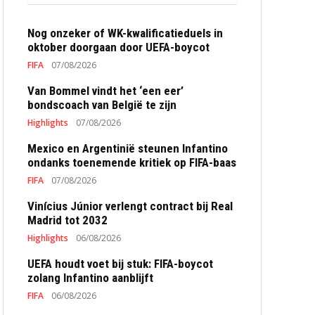
Nog onzeker of WK-kwalificatieduels in
oktober doorgaan door UEFA-boycot
FIFA
07/08/2026
Van Bommel vindt het ‘een eer’
bondscoach van België te zijn
Highlights
07/08/2026
Mexico en Argentinië steunen Infantino
ondanks toenemende kritiek op FIFA-baas
FIFA
07/08/2026
Vinícius Júnior verlengt contract bij Real
Madrid tot 2032
Highlights
06/08/2026
UEFA houdt voet bij stuk: FIFA-boycot
zolang Infantino aanblijft
FIFA
06/08/2026