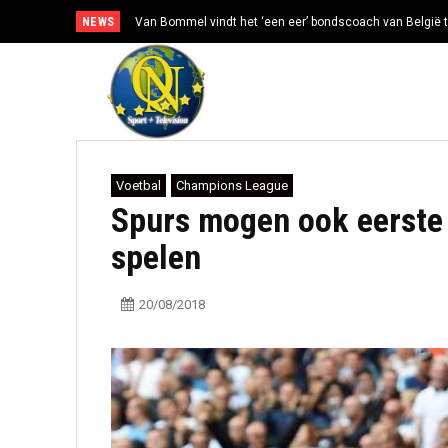
NEWS
Van Bommel vindt het ‘een eer’ bondscoach van België t
Voetbal
Champions League
Spurs mogen ook eerste
spelen
20/08/2018