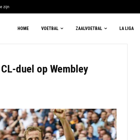
e zijn
HOME
VOETBAL
ZAALVOETBAL
LA LIGA
 CL-duel op Wembley