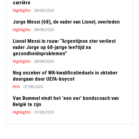
carrière
Highlights
08/08/2026
Jorge Messi (68), de vader van Lionel, overleden
Highlights
08/08/2026
Lionel Messi in rouw: “Argentijnse ster verliest
vader Jorge op 68-jarige leeftijd na
gezondheidsproblemen”
Highlights
08/08/2026
Nog onzeker of WK-kwalificatieduels in oktober
doorgaan door UEFA-boycot
FIFA
07/08/2026
Van Bommel vindt het ‘een eer’ bondscoach van
België te zijn
Highlights
07/08/2026