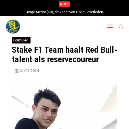
NEWS
Jorge Messi (68), de vader van Lionel, overleden
Formule-1
Stake F1 Team haalt Red Bull-
talent als reservecoureur
31/01/2024