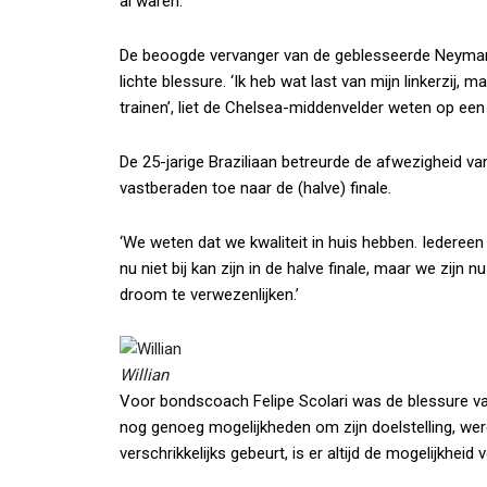
al waren.’
De beoogde vervanger van de geblesseerde Neymar i
lichte blessure. ‘Ik heb wat last van mijn linkerzi
trainen’, liet de Chelsea-middenvelder weten op een
De 25-jarige Braziliaan betreurde de afwezigheid v
vastberaden toe naar de (halve) finale.
‘We weten dat we kwaliteit in huis hebben. Iedereen
nu niet bij kan zijn in de halve finale, maar we zij
droom te verwezenlijken.’
Willian
Voor bondscoach Felipe Scolari was de blessure van
nog genoeg mogelijkheden om zijn doelstelling, wer
verschrikkelijks gebeurt, is er altijd de mogelijkheid