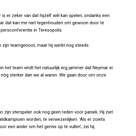
s er zeker van dat hijzelf wél kan spelen, ondanks een
j, maar dat kan me niet tegenhouden om gewoon door te
 persconferentie in Teresopolis.
an zijn teamgenoot, maar hij werkt nog steeds
 in het team vindt het natuurlijk erg jammer dat Neymar er
n nu nóg sterker dan we al waren. We gaan door om onze
 zijn sterspeler ook nog geen reden voor paniek. Hij ziet
eldkampioen worden, te verwezenlijken. ‘Als er zoiets
 voor een ander om het gemis op te vullen’, zei hij.