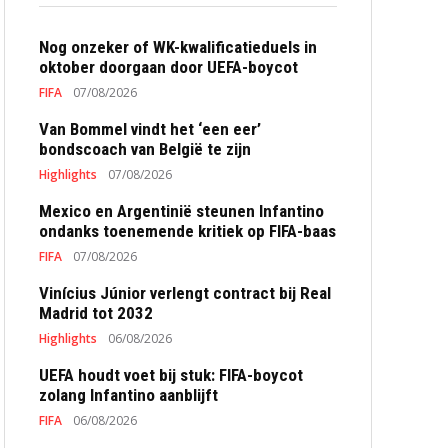
Nog onzeker of WK-kwalificatieduels in
oktober doorgaan door UEFA-boycot
FIFA
07/08/2026
Van Bommel vindt het ‘een eer’
bondscoach van België te zijn
Highlights
07/08/2026
Mexico en Argentinië steunen Infantino
ondanks toenemende kritiek op FIFA-baas
FIFA
07/08/2026
Vinícius Júnior verlengt contract bij Real
Madrid tot 2032
Highlights
06/08/2026
UEFA houdt voet bij stuk: FIFA-boycot
zolang Infantino aanblijft
FIFA
06/08/2026