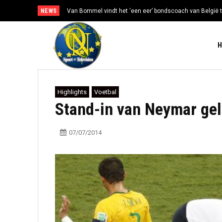
NEWS
Van Bommel vindt het ‘een eer’ bondscoach van België t
Highlights
Voetbal
Stand-in van Neymar gelo
07/07/2014