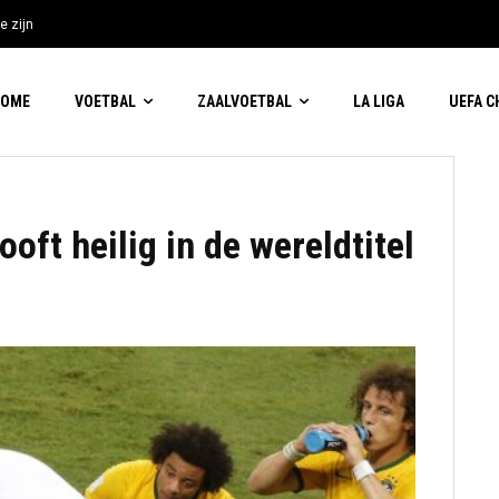
e zijn
HOME
VOETBAL
ZAALVOETBAL
LA LIGA
UEFA 
oft heilig in de wereldtitel