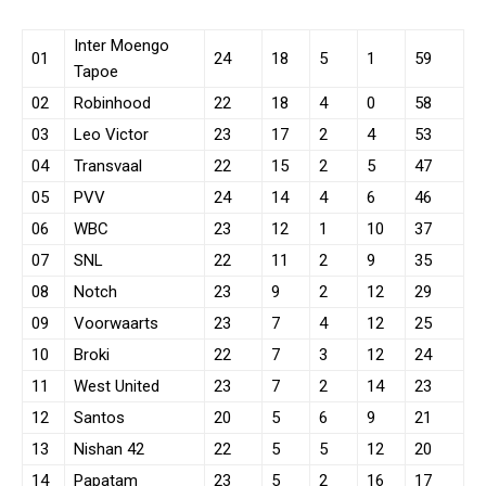
Inter Moengo
01
24
18
5
1
59
Tapoe
02
Robinhood
22
18
4
0
58
03
Leo Victor
23
17
2
4
53
04
Transvaal
22
15
2
5
47
05
PVV
24
14
4
6
46
06
WBC
23
12
1
10
37
07
SNL
22
11
2
9
35
08
Notch
23
9
2
12
29
09
Voorwaarts
23
7
4
12
25
10
Broki
22
7
3
12
24
11
West United
23
7
2
14
23
12
Santos
20
5
6
9
21
13
Nishan 42
22
5
5
12
20
14
Papatam
23
5
2
16
17