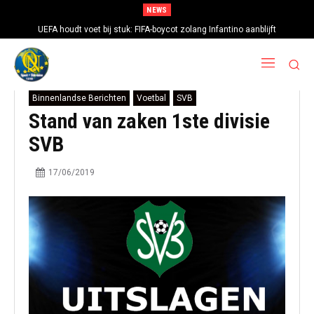
NEWS
UEFA houdt voet bij stuk: FIFA-boycot zolang Infantino aanblijft
Binnenlandse Berichten
Voetbal
SVB
Stand van zaken 1ste divisie
SVB
17/06/2019