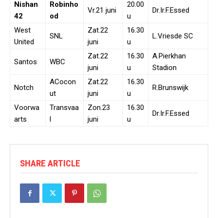
Nishan
Robinho
20.00
Vr.21 juni
Dr.Ir.F.Essed
42
od
u
West
Zat.22
16.30
SNL
L.Vriesde SC
United
juni
u
Zat.22
16.30
A.Pierkhan
Santos
WBC
juni
u
Stadion
ACocon
Zat.22
16.30
Notch
R.Brunswijk
ut
juni
u
Voorwa
Transvaa
Zon.23
16.30
Dr.Ir.F.Essed
arts
l
juni
u
SHARE ARTICLE