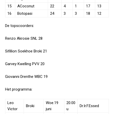
15
ACoconut
22
4
1
17
13
16
Botopasi
24
3
3
18
12
De topscoorders:
Renzo Akrosie SNL 28
Sifillion Soekhoe Broki 21
Garvey Kwelling PVV 20
Giovanni Drenthe WBC 19
Het programma:
Leo
Woe.19
20.00
Broki
Dr.Ir.F.Essed
Victor
juni
u