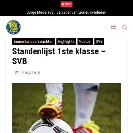
NEWS
Jorge Messi (68), de vader van Lionel, overleden
Binnenlandse Berichten
Highlights
Voetbal
SVB
Standenlijst 1ste klasse –
SVB
26/04/2015