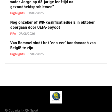
vader Jorge op 68-jarige leeftijd na
gezondheidsproblemen”
Highlights
08/08/2026
Nog onzeker of WK-kwalificatieduels in oktober
doorgaan door UEFA-boycot
FIFA
07/08/2026
Van Bommel vindt het ‘een eer’ bondscoach van
België te zijn
Highlights
07/08/2026
© Copyright - QN Sport