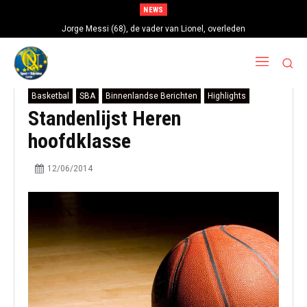
NEWS
Jorge Messi (68), de vader van Lionel, overleden
Basketbal
SBA
Binnenlandse Berichten
Highlights
Standenlijst Heren
hoofdklasse
12/06/2014