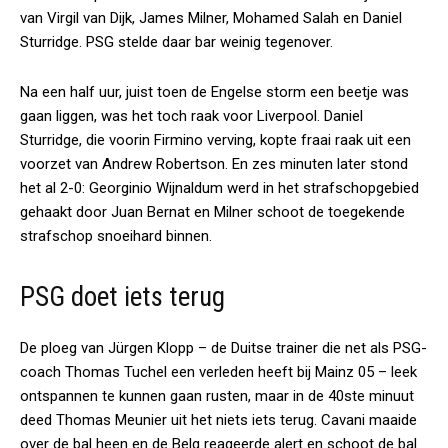
van Virgil van Dijk, James Milner, Mohamed Salah en Daniel
Sturridge. PSG stelde daar bar weinig tegenover.
Na een half uur, juist toen de Engelse storm een beetje was
gaan liggen, was het toch raak voor Liverpool. Daniel
Sturridge, die voorin Firmino verving, kopte fraai raak uit een
voorzet van Andrew Robertson. En zes minuten later stond
het al 2-0: Georginio Wijnaldum werd in het strafschopgebied
gehaakt door Juan Bernat en Milner schoot de toegekende
strafschop snoeihard binnen.
PSG doet iets terug
De ploeg van Jürgen Klopp – de Duitse trainer die net als PSG-
coach Thomas Tuchel een verleden heeft bij Mainz 05 – leek
ontspannen te kunnen gaan rusten, maar in de 40ste minuut
deed Thomas Meunier uit het niets iets terug. Cavani maaide
over de bal heen en de Belg reageerde alert en schoot de bal