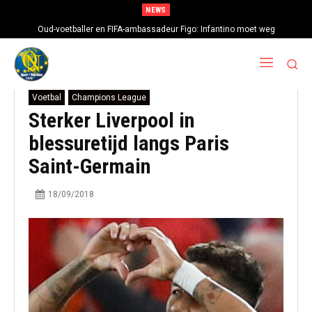
NEWS
Oud-voetballer en FIFA-ambassadeur Figo: Infantino moet weg
Voetbal
Champions League
Sterker Liverpool in
blessuretijd langs Paris
Saint-Germain
18/09/2018