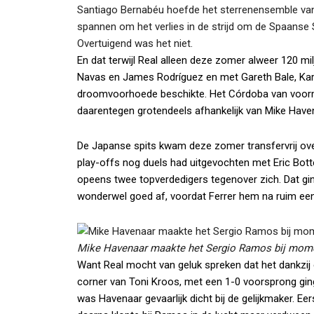
Santiago Bernabéu hoefde het sterrenensemble van t
spannen om het verlies in de strijd om de Spaanse 
Overtuigend was het niet.
En dat terwijl Real alleen deze zomer alweer 120 mi
Navas en James Rodríguez en met Gareth Bale, Kar
droomvoorhoede beschikte. Het Córdoba van voormali
daarentegen grotendeels afhankelijk van Mike Have
De Japanse spits kwam deze zomer transfervrij over
play-offs nog duels had uitgevochten met Eric Bo
opeens twee topverdedigers tegenover zich. Dat gi
wonderwel goed af, voordat Ferrer hem na ruim een
Mike Havenaar maakte het Sergio Ramos bij momen
Want Real mocht van geluk spreken dat het dankzij
corner van Toni Kroos, met een 1-0 voorsprong gin
was Havenaar gevaarlijk dicht bij de gelijkmaker. E