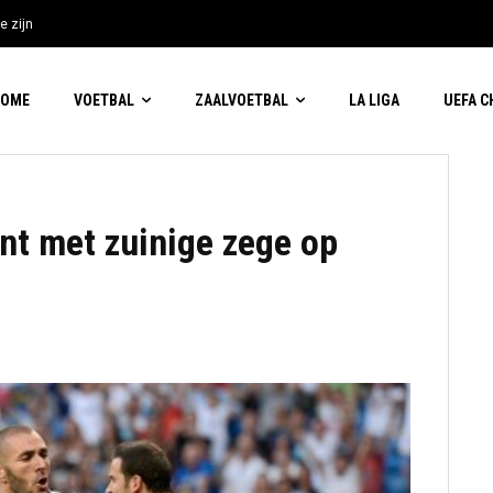
e zijn
HOME
VOETBAL
ZAALVOETBAL
LA LIGA
UEFA 
nt met zuinige zege op