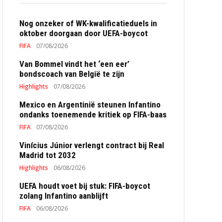
Nog onzeker of WK-kwalificatieduels in
oktober doorgaan door UEFA-boycot
FIFA
07/08/2026
Van Bommel vindt het ‘een eer’
bondscoach van België te zijn
Highlights
07/08/2026
Mexico en Argentinië steunen Infantino
ondanks toenemende kritiek op FIFA-baas
FIFA
07/08/2026
Vinícius Júnior verlengt contract bij Real
Madrid tot 2032
Highlights
06/08/2026
UEFA houdt voet bij stuk: FIFA-boycot
zolang Infantino aanblijft
FIFA
06/08/2026