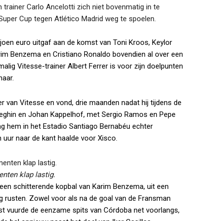
rainer Carlo Ancelotti zich niet bovenmatig in te
Super Cup tegen Atlético Madrid weg te spoelen.
ljoen euro uitgaf aan de komst van Toni Kroos, Keylor
im Benzema en Cristiano Ronaldo bovendien al over een
g Vitesse-trainer Albert Ferrer is voor zijn doelpunten
naar.
 van Vitesse en vond, drie maanden nadat hij tijdens de
tteghin en Johan Kappelhof, met Sergio Ramos en Pepe
ng hem in het Estadio Santiago Bernabéu echter
 uur naar de kant haalde voor Xisco.
ten klap lastig.
 een schitterende kopbal van Karim Benzema, uit een
g rusten. Zowel voor als na de goal van de Fransman
erst vuurde de eenzame spits van Córdoba net voorlangs,