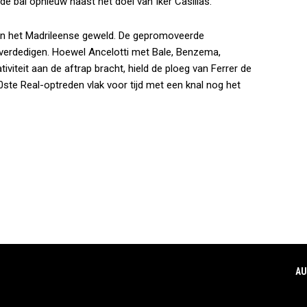
e bal opnieuw naast het doel van Iker Casillas.
en het Madrileense geweld. De gepromoveerde
 verdedigen. Hoewel Ancelotti met Bale, Benzema,
viteit aan de aftrap bracht, hield de ploeg van Ferrer de
0ste Real-optreden vlak voor tijd met een knal nog het
AU