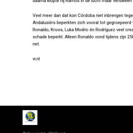
daarna klopte hij Ramos in de lucht maar verdween d
Veel meer dan dat kon Córdoba niet inbrengen teg
Andalusiërs beperkten zich vooral tot gegroepeerd
Ronaldo, Kroos, Luka Modric én Rodríguez veel creati
schade beperkt. Alleen Ronaldo vond tijdens zijn 25
net.
vi.nl