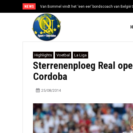
NEWS
Van Bommel vindt het ‘een eer’ bondscoach van België t
Highlights
Voetbal
La Liga
Sterrenenploeg Real ope
Cordoba
25/08/2014