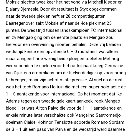
Moksie slechts twee keer het net vond via Mitchell Kisoor en
Djalany Djemesie. Door dit resultaat is Styx opgeklommen
naar de tweede plek en heft er 28 competitiepunten.
Daartegenover zakt Moksie af naar de 4de plek met 25
punten. De wedstrijd tussen landskampioen FC Internacional
en zv Mengao ging om de eerste plaats en Mengao zou
hiervoor een overwinning moeten behalen. Deze vrij beladen
wedstrijd kende een opvallende 0 – 0 ruststand, wat alleen
maar aangeeft hoe weinig beide ploegen toelieten.Met nog
vier seconden te spelen voor het rustsignaal kreeg Germaine
van Dijck een droomkans om de titelverdediger op voorsprong
te brengen, maar zijn schot miste precisie. Al snel na de rust
was het toch Romano Holtuin die met een super solo actie de
1 – 0 aantekende voor Internacional. Op het moment dat Ike
Adams tegen een tweede gele kaart aankeek, rook Mengao
bloed. Het was Ailton Paivo die voor de 1 – 1 aantekende en
enkele minute later verschalkte ook Vangelino Sastromedjo
doelman Claidel Kohinor. Tenslotte scoorde Romano Sordam
de 3 – 1 uit een pass van Paiva en de wedstrijd werd daarmee