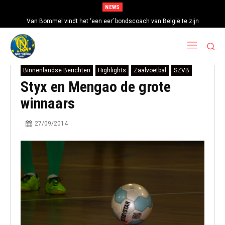
NEWS
Van Bommel vindt het ‘een eer’ bondscoach van België te zijn
Binnenlandse Berichten
Highlights
Zaalvoetbal
SZVB
Styx en Mengao de grote
winnaars
27/09/2014