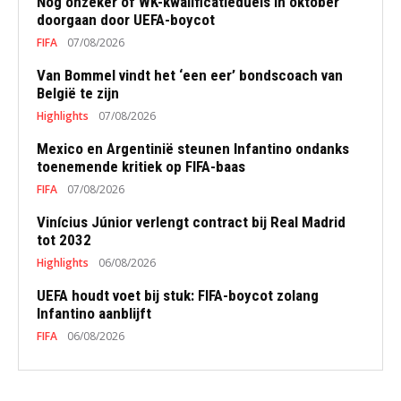
Nog onzeker of WK-kwalificatieduels in oktober
doorgaan door UEFA-boycot
FIFA
07/08/2026
Van Bommel vindt het ‘een eer’ bondscoach van
België te zijn
Highlights
07/08/2026
Mexico en Argentinië steunen Infantino ondanks
toenemende kritiek op FIFA-baas
FIFA
07/08/2026
Vinícius Júnior verlengt contract bij Real Madrid
tot 2032
Highlights
06/08/2026
UEFA houdt voet bij stuk: FIFA-boycot zolang
Infantino aanblijft
FIFA
06/08/2026