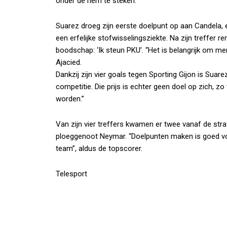
onder de riem te steken.
Suarez droeg zijn eerste doelpunt op aan Candela, e
een erfelijke stofwisselingsziekte. Na zijn treffer r
boodschap: ‘Ik steun PKU’. “Het is belangrijk om me
Ajacied.
Dankzij zijn vier goals tegen Sporting Gijon is Su
competitie. Die prijs is echter geen doel op zich, zo
worden.”
Van zijn vier treffers kwamen er twee vanaf de stra
ploeggenoot Neymar. “Doelpunten maken is goed vo
team”, aldus de topscorer.
Telesport