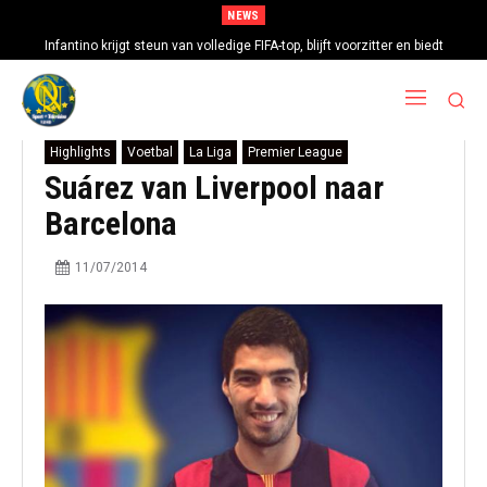
NEWS
Infantino krijgt steun van volledige FIFA-top, blijft voorzitter en biedt
excuses aan
Highlights
Voetbal
La Liga
Premier League
Suárez van Liverpool naar
Barcelona
11/07/2014