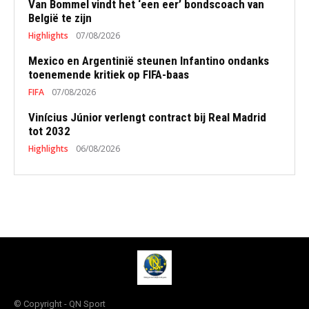
Van Bommel vindt het ‘een eer’ bondscoach van
België te zijn
Highlights
07/08/2026
Mexico en Argentinië steunen Infantino ondanks
toenemende kritiek op FIFA-baas
FIFA
07/08/2026
Vinícius Júnior verlengt contract bij Real Madrid
tot 2032
Highlights
06/08/2026
© Copyright - QN Sport