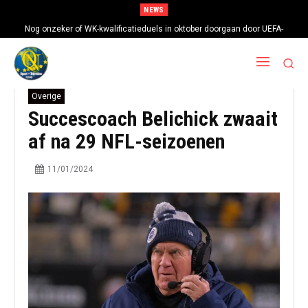
NEWS
Nog onzeker of WK-kwalificatieduels in oktober doorgaan door UEFA-
boycot
Overige
Succescoach Belichick zwaait
af na 29 NFL-seizoenen
11/01/2024