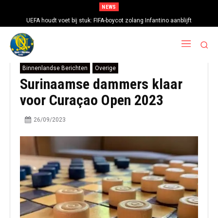
NEWS
UEFA houdt voet bij stuk: FIFA-boycot zolang Infantino aanblijft
Binnenlandse Berichten
Overige
Surinaamse dammers klaar
voor Curaçao Open 2023
26/09/2023