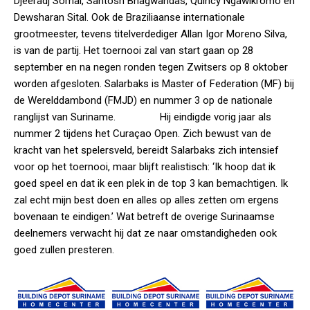
Djeeradj Somai, Santosh Bhagwandas, Quincy Ngawikromo en
Dewsharan Sital. Ook de Braziliaanse internationale
grootmeester, tevens titelverdediger Allan Igor Moreno Silva,
is van de partij. Het toernooi zal van start gaan op 28
september en na negen ronden tegen Zwitsers op 8 oktober
worden afgesloten. Salarbaks is Master of Federation (MF) bij
de Werelddambond (FMJD) en nummer 3 op de nationale
ranglijst van Suriname. Hij eindigde vorig jaar als
nummer 2 tijdens het Curaçao Open. Zich bewust van de
kracht van het spelersveld, bereidt Salarbaks zich intensief
voor op het toernooi, maar blijft realistisch: ‘Ik hoop dat ik
goed speel en dat ik een plek in de top 3 kan bemachtigen. Ik
zal echt mijn best doen en alles op alles zetten om ergens
bovenaan te eindigen.’ Wat betreft de overige Surinaamse
deelnemers verwacht hij dat ze naar omstandigheden ook
goed zullen presteren.