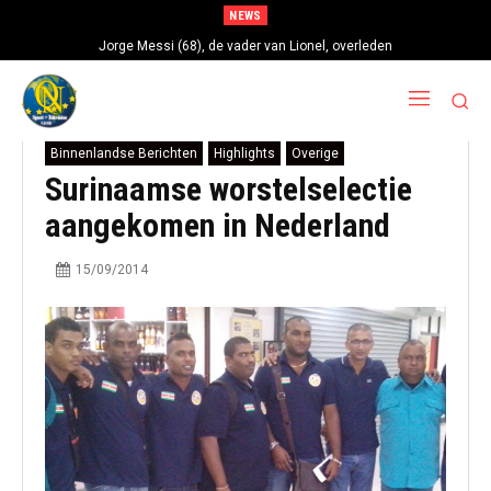
NEWS
Jorge Messi (68), de vader van Lionel, overleden
Binnenlandse Berichten
Highlights
Overige
Surinaamse worstelselectie
aangekomen in Nederland
15/09/2014