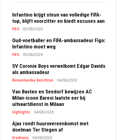
Infantino krijgt steun van volledige FIFA-
top, blijft voorzitter en biedt excuses aan
FIFA
05/08/2026
Oud-voetballer en FIFA-ambassadeur Figo:
Infantino moet weg
FIFA
05/08/2026
SV Coronie Boys verwelkomt Edgar Davids
als ambassadeur
Binnenlandse Berichten
04/08/2026
Van Basten en Seedorf bewijzen AC
Milan-icoon Baresi laatste eer bij
uitvaartdienst in Milaan
Highlights
04/08/2026
Ajax rondt huurovereenkomst met
doelman Ter Stegen af
Eredivisie
04/08/2026