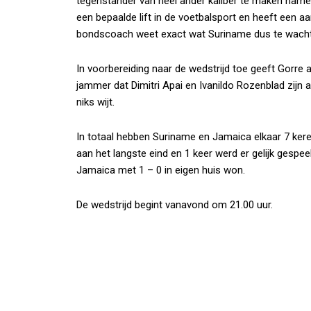
tegenstander van heel ander kaliber te maken name
een bepaalde lift in de voetbalsport en heeft een a
bondscoach weet exact wat Suriname dus te wacht
In voorbereiding naar de wedstrijd toe geeft Gorre aan
jammer dat Dimitri Apai en Ivanildo Rozenblad zijn 
niks wijt.
In totaal hebben Suriname en Jamaica elkaar 7 ker
aan het langste eind en 1 keer werd er gelijk gespe
Jamaica met 1 – 0 in eigen huis won.
De wedstrijd begint vanavond om 21.00 uur.