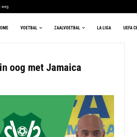
t weg
HOME
VOETBAL
ZAALVOETBAL
LA LIGA
UEFA 
in oog met Jamaica