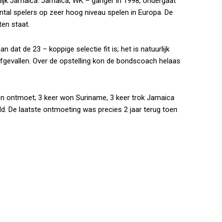
lijk Jamaica. Jamaica, WK – ganger in 1998, ondergaat
antal spelers op zeer hoog niveau spelen in Europa. De
en staat.
 dat de 23 – koppige selectie fit is; het is natuurlijk
afgevallen. Over de opstelling kon de bondscoach helaas
en ontmoet; 3 keer won Suriname, 3 keer trok Jamaica
eld. De laatste ontmoeting was precies 2 jaar terug toen