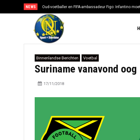
NEWS
Oud-voetballer en FIFA-ambassadeur Figo: Infantino moe
Binnenlandse Berichten
Voetbal
Suriname vanavond oog 
17/11/2018