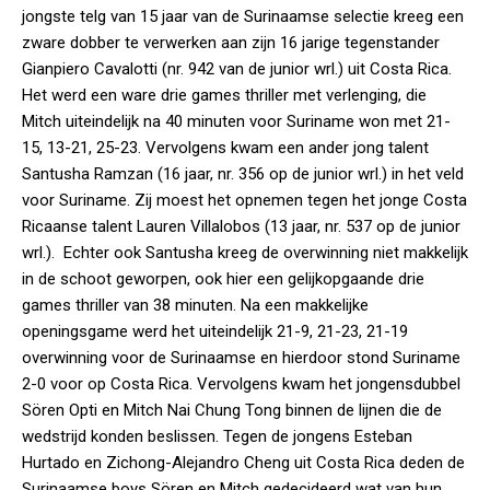
jongste telg van 15 jaar van de Surinaamse selectie kreeg een
zware dobber te verwerken aan zijn 16 jarige tegenstander
Gianpiero Cavalotti (nr. 942 van de junior wrl.) uit Costa Rica.
Het werd een ware drie games thriller met verlenging, die
Mitch uiteindelijk na 40 minuten voor Suriname won met 21-
15, 13-21, 25-23. Vervolgens kwam een ander jong talent
Santusha Ramzan (16 jaar, nr. 356 op de junior wrl.) in het veld
voor Suriname. Zij moest het opnemen tegen het jonge Costa
Ricaanse talent Lauren Villalobos (13 jaar, nr. 537 op de junior
wrl.). Echter ook Santusha kreeg de overwinning niet makkelijk
in de schoot geworpen, ook hier een gelijkopgaande drie
games thriller van 38 minuten. Na een makkelijke
openingsgame werd het uiteindelijk 21-9, 21-23, 21-19
overwinning voor de Surinaamse en hierdoor stond Suriname
2-0 voor op Costa Rica. Vervolgens kwam het jongensdubbel
Sören Opti en Mitch Nai Chung Tong binnen de lijnen die de
wedstrijd konden beslissen. Tegen de jongens Esteban
Hurtado en Zichong-Alejandro Cheng uit Costa Rica deden de
Surinaamse boys Sören en Mitch gedecideerd wat van hun