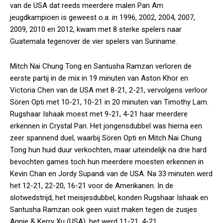
van de USA dat reeds meerdere malen Pan Am
jeugdkampioen is geweest o.a. in 1996, 2002, 2004, 2007,
2009, 2010 en 2012, kwam met 8 sterke spelers naar
Guatemala tegenover de vier spelers van Suriname.
Mitch Nai Chung Tong en Santusha Ramzan verloren de
eerste partij in de mix in 19 minuten van Aston Khor en
Victoria Chen van de USA met 8-21, 2-21, vervolgens verloor
Sören Opti met 10-21, 10-21 in 20 minuten van Timothy Lam.
Rugshaar Ishaak moest met 9-21, 4-21 haar meerdere
erkennen in Crystal Pan. Het jongensdubbel was hierna een
zeer spannend duel, waarbij Sören Opti en Mitch Nai Chung
Tong hun huid duur verkochten, maar uiteindelijk na drie hard
bevochten games toch hun meerdere moesten erkennen in
Kevin Chan en Jordy Supandi van de USA. Na 33 minuten werd
het 12-21, 22-20, 16-21 voor de Amerikanen. In de
slotwedstrijd, het meisjesdubbel, konden Rugshaar Ishaak en
Santusha Ramzan ook geen vuist maken tegen de zusjes
Annie & Kerry Xu (USA), het werd 11-21, 4-21.