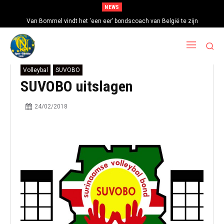
NEWS
Van Bommel vindt het ‘een eer’ bondscoach van België te zijn
Volleybal
SUVOBO
SUVOBO uitslagen
24/02/2018