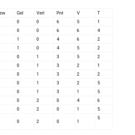
ew
Gel
Verl
Pnt
V
T
0
0
6
5
1
0
0
6
6
4
1
0
4
6
2
1
0
4
5
2
0
1
3
5
2
0
1
3
2
1
0
1
3
2
2
0
1
3
2
5
0
1
3
1
5
0
2
0
4
6
0
2
0
1
5
5
0
2
0
1