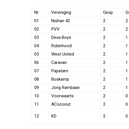
Nr
Vereniging
Gesp
G
01
Nishan 42
2
2
02
PVV
2
2
03
Deva Boys
2
1
04
Robinhood
2
1
05
West United
2
1
06
Caravan
2
1
07
Papatam
2
1
08
Boskamp
2
1
09
Jong Rambaan
2
1
10
Voorwaarts
2
0
11
ACoconut
2
0
12
KD
2
0