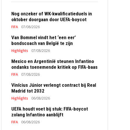
Nog onzeker of WK-kwalificatieduels in
oktober doorgaan door UEFA-boycot
FIFA
07/08/2026
Van Bommel vindt het ‘een eer’
bondscoach van België te zijn
Highlights
07/08/2026
Mexico en Argentinië steunen Infantino
ondanks toenemende kritiek op FIFA-baas
FIFA
07/08/2026
Vinícius Júnior verlengt contract bij Real
Madrid tot 2032
Highlights
06/08/2026
UEFA houdt voet bij stuk: FIFA-boycot
zolang Infantino aanblijft
FIFA
06/08/2026