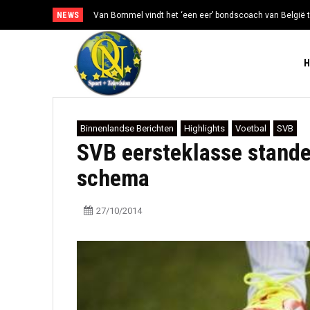
NEWS
Van Bommel vindt het ‘een eer’ bondscoach van België t
Binnenlandse Berichten
Highlights
Voetbal
SVB
SVB eersteklasse stande
schema
27/10/2014