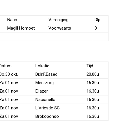
Naam
Vereniging
Dlp
Magill Homoet
Voorwaarts
3
Datum
Lokatie
Tijd
Do.30 okt.
Dr.Ir.F.Essed
20.00u
Za.01 nov.
Meerzorg
16.30u
Za.01 nov.
Eliazer
16.30u
Za.01 nov.
Nacionello
16.30u
Za.01 nov.
L.Vriesde SC
16.30u
Za.01 nov.
Brokopondo
16.30u