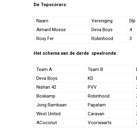
De Topscorers:
Naam
Vereniging
Dlp
Aimard Moese
Deva Boys
4
Roxy Fer
Robinhood
3
Het schema van de derde speelronde:
Team A
Team B
Deva Boys
KD
Nishan 42
PVV
Boskamp
Robinhood
Jong Rambaan
Papatam
West United
Caravan
ACoconut
Voorwaarts