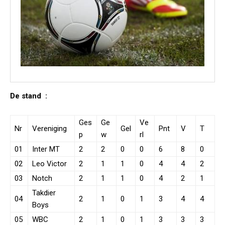
De stand
:
Ges
Ge
Ve
Nr
Vereniging
Gel
Pnt
V
T
p
w
rl
01
Inter MT
2
2
0
0
6
8
0
02
Leo Victor
2
1
1
0
4
4
2
03
Notch
2
1
1
0
4
2
1
Takdier
04
2
1
0
1
3
4
4
Boys
05
WBC
2
1
0
1
3
3
3