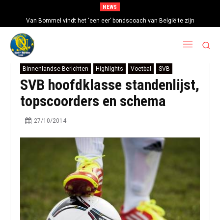
NEWS
Van Bommel vindt het ‘een eer’ bondscoach van België te zijn
Binnenlandse Berichten
Highlights
Voetbal
SVB
SVB hoofdklasse standenlijst,
topscoorders en schema
27/10/2014