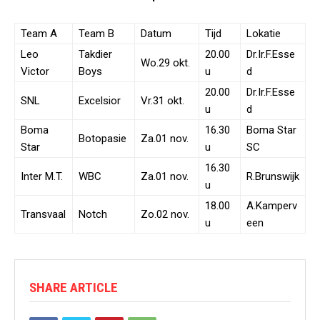
Team A
Team B
Datum
Tijd
Lokatie
Leo
Takdier
20.00
Dr.Ir.F.Esse
Wo.29 okt.
Victor
Boys
u
d
20.00
Dr.Ir.F.Esse
SNL
Excelsior
Vr.31 okt.
u
d
Boma
16.30
Boma Star
Botopasie
Za.01 nov.
Star
u
SC
16.30
Inter M.T.
WBC
Za.01 nov.
R.Brunswijk
u
18.00
A.Kamperv
Transvaal
Notch
Zo.02 nov.
u
een
SHARE ARTICLE