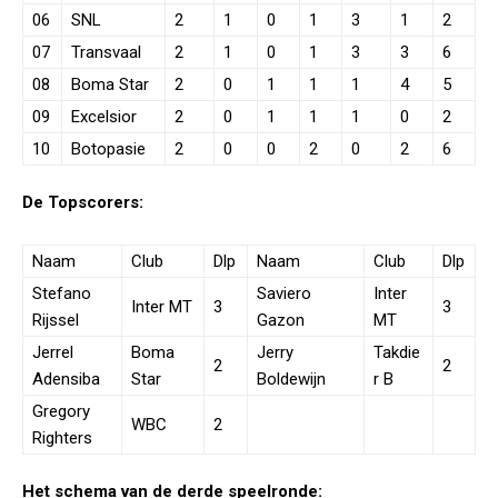
06
SNL
2
1
0
1
3
1
2
07
Transvaal
2
1
0
1
3
3
6
08
Boma Star
2
0
1
1
1
4
5
09
Excelsior
2
0
1
1
1
0
2
10
Botopasie
2
0
0
2
0
2
6
De Topscorers:
Naam
Club
Dlp
Naam
Club
Dlp
Stefano
Saviero
Inter
Inter MT
3
3
Rijssel
Gazon
MT
Jerrel
Boma
Jerry
Takdie
2
2
Adensiba
Star
Boldewijn
r B
Gregory
WBC
2
Righters
Het schema van de derde speelronde: