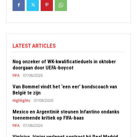
LATEST ARTICLES
Nog onzeker of WK-kwalificatieduels in oktober
doorgaan door UEFA-boycot
FIFA
07/08/2026
Van Bommel vindt het ‘een eer’ bondscoach van
België te zijn
Highlights
07/08/2026
Mexico en Argentinië steunen Infantino ondanks
toenemende kritiek op FIFA-baas
FIFA
07/08/2026
Vinícius Júnior verlengt contract bij Real Madrid