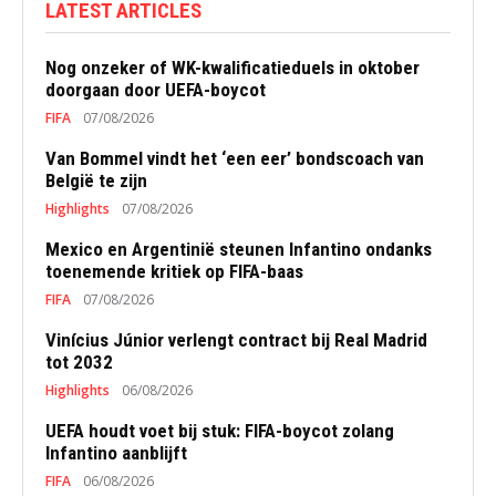
LATEST ARTICLES
Nog onzeker of WK-kwalificatieduels in oktober
doorgaan door UEFA-boycot
FIFA
07/08/2026
Van Bommel vindt het ‘een eer’ bondscoach van
België te zijn
Highlights
07/08/2026
Mexico en Argentinië steunen Infantino ondanks
toenemende kritiek op FIFA-baas
FIFA
07/08/2026
Vinícius Júnior verlengt contract bij Real Madrid
tot 2032
Highlights
06/08/2026
UEFA houdt voet bij stuk: FIFA-boycot zolang
Infantino aanblijft
FIFA
06/08/2026