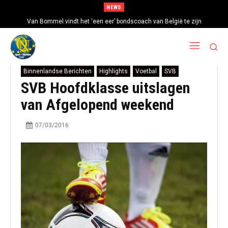
NEWS
Van Bommel vindt het ‘een eer’ bondscoach van België te zijn
Binnenlandse Berichten
Highlights
Voetbal
SVB
SVB Hoofdklasse uitslagen
van Afgelopend weekend
07/03/2016