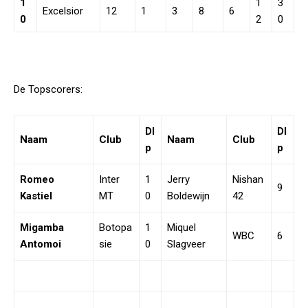
1
1
3
Excelsior
12
1
3
8
6
0
2
0
De Topscorers:
Dl
Dl
Naam
Club
Naam
Club
p
p
Romeo
Inter
1
Jerry
Nishan
9
Kastiel
MT
0
Boldewijn
42
Migamba
Botopa
1
Miquel
WBC
6
Antomoi
sie
0
Slagveer