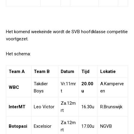
Het komend weekeinde wordt de SVB hoofdklasse competitie
voortgezet.
Het schema:
Team A
Team B
Datum
Tijd
Lokatie
Takdier
Vr.11mr
20.00
A.Kamperve
WBC
Boys
t
u
en
Za.12m
InterMT
Leo Victor
16.30u
R.Brunswijk
rt
Za.12m
Botopasi
Excelsior
17.00u
NGVB
rt