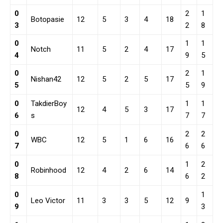
0
2
1
Botopasie
12
5
3
4
18
3
2
8
0
1
1
Notch
11
5
2
4
17
4
9
5
0
2
1
Nishan42
12
5
2
5
17
5
5
9
0
TakdierBoy
1
1
12
4
5
3
17
6
s
7
7
0
2
2
WBC
12
5
1
6
16
7
6
6
0
1
2
Robinhood
12
4
2
6
14
8
6
2
0
1
Leo Victor
11
3
3
5
12
9
9
3