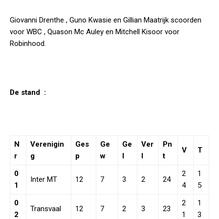
Giovanni Drenthe , Guno Kwasie en Gillian Maatrijk scoorden
voor WBC , Quason Mc Auley en Mitchell Kisoor voor
Robinhood.
De
stand
:
N
Verenigin
Ges
Ge
Ge
Ver
Pn
V
T
r
g
p
w
l
l
t
0
2
1
Inter MT
12
7
3
2
24
1
4
5
0
2
1
Transvaal
12
7
2
3
23
2
1
3