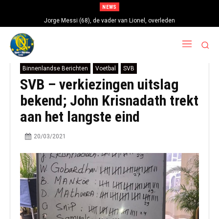
NEWS
Jorge Messi (68), de vader van Lionel, overleden
Binnenlandse Berichten
Voetbal
SVB
SVB – verkiezingen uitslag
bekend; John Krisnadath trekt
aan het langste eind
20/03/2021