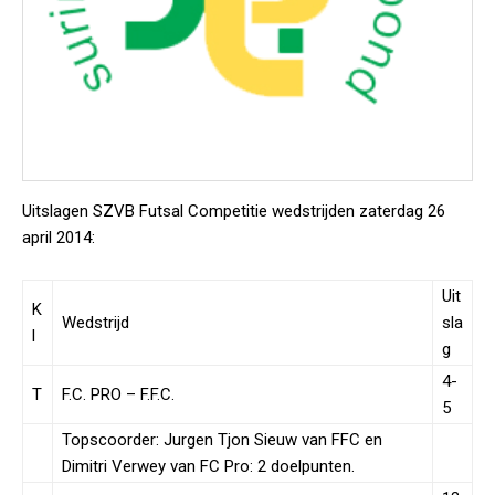
Uitslagen SZVB Futsal Competitie wedstrijden zaterdag 26
april 2014:
Uit
K
Wedstrijd
sla
l
g
4-
T
F.C. PRO – F.F.C.
5
Topscoorder: Jurgen Tjon Sieuw van FFC en
Dimitri Verwey van FC Pro: 2 doelpunten.