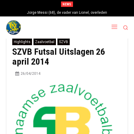
NEWS
Jorge Messi (68), de vader van Lionel, overleden
Highlights
Zaalvoetbal
SZVB
SZVB Futsal Uitslagen 26
april 2014
26/04/2014