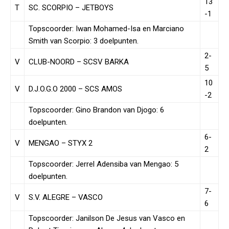
13
T
SC. SCORPIO – JETBOYS
-1
Topscoorder: Iwan Mohamed-Isa en Marciano
Smith van Scorpio: 3 doelpunten.
2-
V
CLUB-NOORD – SCSV BARKA
5
10
V
D.J.O.G.O 2000 – SCS AMOS
-2
Topscoorder: Gino Brandon van Djogo: 6
doelpunten.
6-
V
MENGAO – STYX 2
2
Topscoorder: Jerrel Adensiba van Mengao: 5
doelpunten.
7-
V
S.V. ALEGRE – VASCO
6
Topscoorder: Janilson De Jesus van Vasco en