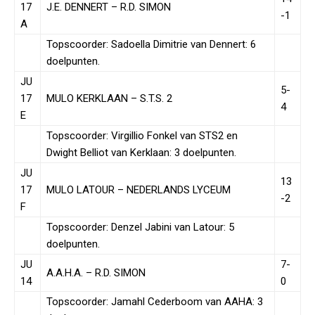
17
J.E. DENNERT – R.D. SIMON
-1
A
Topscoorder: Sadoella Dimitrie van Dennert: 6
doelpunten.
JU
5-
17
MULO KERKLAAN – S.T.S. 2
4
E
Topscoorder: Virgillio Fonkel van STS2 en
Dwight Belliot van Kerklaan: 3 doelpunten.
JU
13
17
MULO LATOUR – NEDERLANDS LYCEUM
-2
F
Topscoorder: Denzel Jabini van Latour: 5
doelpunten.
JU
7-
A.A.H.A. – R.D. SIMON
14
0
Topscoorder: Jamahl Cederboom van AAHA: 3