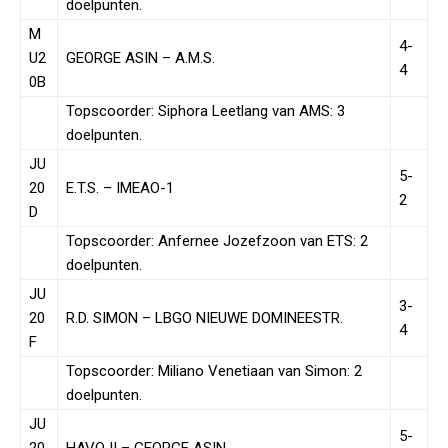
doelpunten.
M
4-
U2
GEORGE ASIN – A.M.S.
4
0B
Topscoorder: Siphora Leetlang van AMS: 3
doelpunten.
JU
5-
20
E.T.S. – IMEAO-1
2
D
Topscoorder: Anfernee Jozefzoon van ETS: 2
doelpunten.
JU
3-
20
R.D. SIMON – LBGO NIEUWE DOMINEESTR.
4
F
Topscoorder: Miliano Venetiaan van Simon: 2
doelpunten.
JU
5-