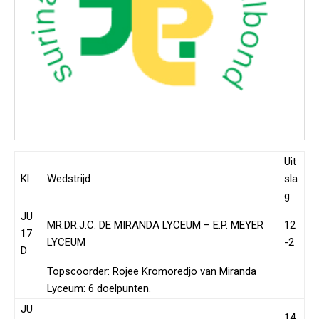
Uit
Kl
Wedstrijd
sla
g
JU
MR.DR.J.C. DE MIRANDA LYCEUM – E.P. MEYER
12
17
LYCEUM
-2
D
Topscoorder: Rojee Kromoredjo van Miranda
Lyceum: 6 doelpunten.
JU
14