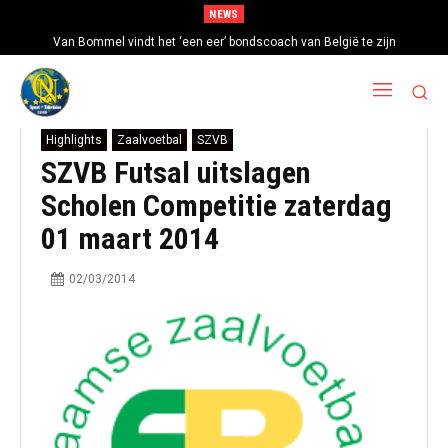
NEWS
Van Bommel vindt het ‘een eer’ bondscoach van België te zijn
Highlights
Zaalvoetbal
SZVB
SZVB Futsal uitslagen
Scholen Competitie zaterdag
01 maart 2014
02/03/2014