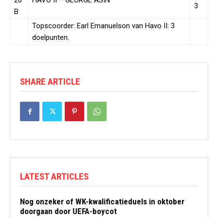
20
HAVO II – GEORGE ASIN
3
B
Topscoorder: Earl Emanuelson van Havo II: 3
doelpunten.
SHARE ARTICLE
LATEST ARTICLES
Nog onzeker of WK-kwalificatieduels in oktober
doorgaan door UEFA-boycot