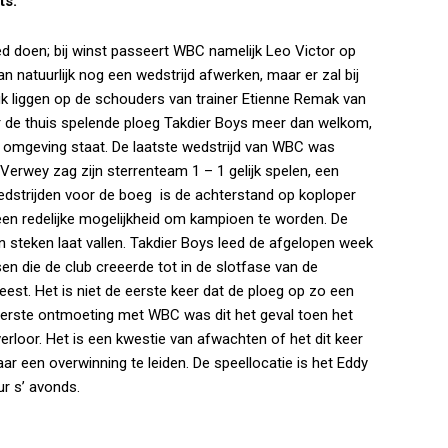
ts.
d doen; bij winst passeert WBC namelijk Leo Victor op
n natuurlijk nog een wedstrijd afwerken, maar er zal bij
ruk liggen op de schouders van trainer Etienne Remak van
or de thuis spelende ploeg Takdier Boys meer dan welkom,
 omgeving staat. De laatste wedstrijd van WBC was
Verwey zag zijn sterrenteam 1 – 1 gelijk spelen, een
wedstrijden voor de boeg is de achterstand op koploper
en redelijke mogelijkheid om kampioen te worden. De
 steken laat vallen. Takdier Boys leed de afgelopen week
n die de club creeerde tot in de slotfase van de
est. Het is niet de eerste keer dat de ploeg op zo een
e eerste ontmoeting met WBC was dit het geval toen het
rloor. Het is een kwestie van afwachten of het dit keer
ar een overwinning te leiden. De speellocatie is het Eddy
r s’ avonds.