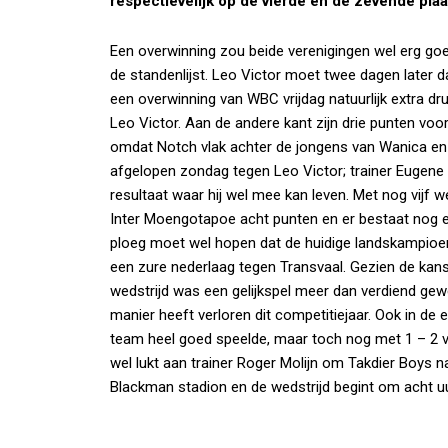
respectievelijk op de vierde en de zevende plaa
Een overwinning zou beide verenigingen wel erg goe
de standenlijst. Leo Victor moet twee dagen later da
een overwinning van WBC vrijdag natuurlijk extra d
Leo Victor. Aan de andere kant zijn drie punten vo
omdat Notch vlak achter de jongens van Wanica en
afgelopen zondag tegen Leo Victor; trainer Eugene 
resultaat waar hij wel mee kan leven. Met nog vijf 
Inter Moengotapoe acht punten en er bestaat nog e
ploeg moet wel hopen dat de huidige landskampioen
een zure nederlaag tegen Transvaal. Gezien de kanse
wedstrijd was een gelijkspel meer dan verdiend gewe
manier heeft verloren dit competitiejaar. Ook in d
team heel goed speelde, maar toch nog met 1 – 2 ve
wel lukt aan trainer Roger Molijn om Takdier Boys na
Blackman stadion en de wedstrijd begint om acht uu