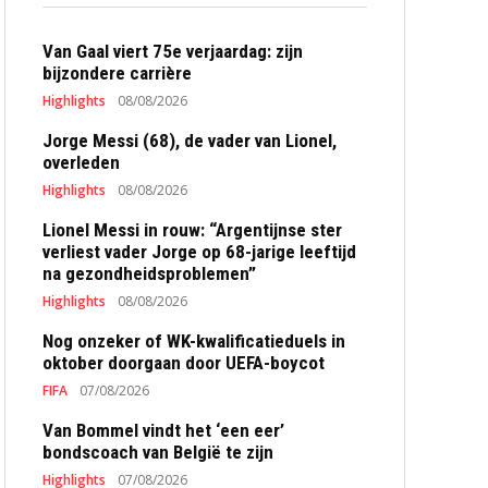
Van Gaal viert 75e verjaardag: zijn
bijzondere carrière
Highlights
08/08/2026
Jorge Messi (68), de vader van Lionel,
overleden
Highlights
08/08/2026
Lionel Messi in rouw: “Argentijnse ster
verliest vader Jorge op 68-jarige leeftijd
na gezondheidsproblemen”
Highlights
08/08/2026
Nog onzeker of WK-kwalificatieduels in
oktober doorgaan door UEFA-boycot
FIFA
07/08/2026
Van Bommel vindt het ‘een eer’
bondscoach van België te zijn
Highlights
07/08/2026