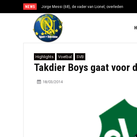
NEWS
Jorge Messi (68), de vader van Lionel, overleden
Highlights
Voetbal
SVB
Takdier Boys gaat voor d
18/03/2014