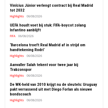
Vinícius Júnior verlengt contract bij Real Madrid
tot 2032
Highlights
06/08/2026
UEFA houdt voet bij stuk: FIFA-boycot zolang
Infantino aanblijft
FIFA
06/08/2026
‘Barcelona troeft Real Madrid af in strijd om
handtekening Rodri’
Highlights
06/08/2026
Aanvaller Salah tekent voor twee jaar bij
Trabzonspor
Highlights
06/08/2026
De WK-held van 2010 krijgt nu de sleutels: Uruguay
pakt verrassend uit met Diego Forlan als nieuwe
bondscoach
Highlights
06/08/2026