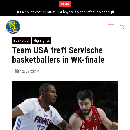
NEWS
UEFA houdt voet bij stuk: FIFA-boycot zolang Infantino aanblijft
Basketbal
Highlights
Team USA treft Servische
basketballers in WK-finale
12/09/2014