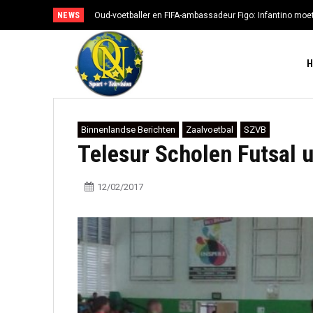
NEWS
Oud-voetballer en FIFA-ambassadeur Figo: Infantino moe
Binnenlandse Berichten
Zaalvoetbal
SZVB
Telesur Scholen Futsal u
12/02/2017