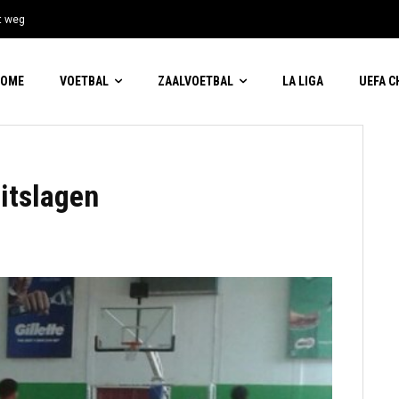
t weg
HOME
VOETBAL
ZAALVOETBAL
LA LIGA
UEFA 
itslagen