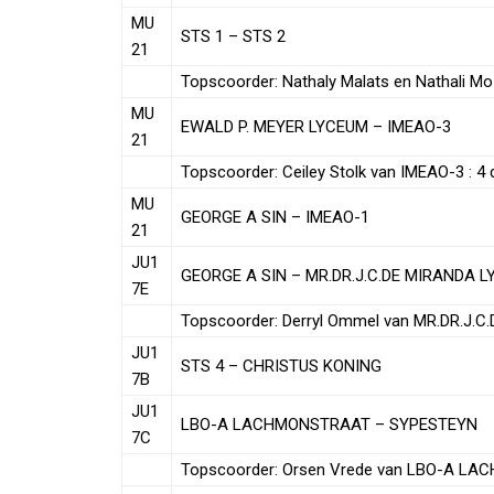
MU
STS 1 – STS 2
21
Topscoorder: Nathaly Malats en Nathali Mo
MU
EWALD P. MEYER LYCEUM – IMEAO-3
21
Topscoorder: Ceiley Stolk van IMEAO-3 : 4
MU
GEORGE A SIN – IMEAO-1
21
JU1
GEORGE A SIN – MR.DR.J.C.DE MIRANDA 
7E
Topscoorder: Derryl Ommel van MR.DR.J.C
JU1
STS 4 – CHRISTUS KONING
7B
JU1
LBO-A LACHMONSTRAAT – SYPESTEYN
7C
Topscoorder: Orsen Vrede van LBO-A LA