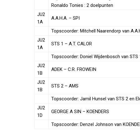
Ronaldo Tonies : 2 doelpunten
JU2
A.A.H.A. – SPI
1A
Topscoorder: Mitchell Naarendorp van A.A.H
JU2
STS 1 – A.T. CALOR
1A
Topscoorder: Doniel Wijdenbosch van STS 1
JU2
ADEK – C.R. FROWEIN
1B
JU2
STS 2 – AMS
1B
Topscoorder: Jamil Hunsel van STS 2 en El
JU2
GEORGE A SIN – KOENDERS
1D
Topscoorder: Denzel Johnson van KOENDER