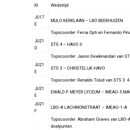
Kl
Wedstrijd
JU17
MULO KERKLAAN – LBO BEEKHUIZEN
E
Topscoorder: Ferrai Opti en Fernando Pin
JU21
STS 4 – HAVO II
D
Topscoorder: Jason Dewkinandan van STS
JU21
STS 3 – CHRISTELIJK HAVO
E
Topscoorder: Renaldo Tolud van STS 3: 4
JU21
EWALD P. MEYER LYCEUM – IMEAO-5 M
E
JU21
LBO-A LACHMONSTRAAT – IMEAO-1-A
F
Topscoorder: Abraham Graves van LBO-A
doelpunten.