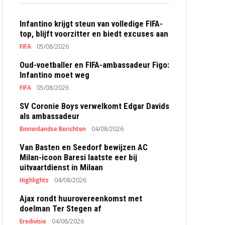
Infantino krijgt steun van volledige FIFA-
top, blijft voorzitter en biedt excuses aan
FIFA
05/08/2026
Oud-voetballer en FIFA-ambassadeur Figo:
Infantino moet weg
FIFA
05/08/2026
SV Coronie Boys verwelkomt Edgar Davids
als ambassadeur
Binnenlandse Berichten
04/08/2026
Van Basten en Seedorf bewijzen AC
Milan-icoon Baresi laatste eer bij
uitvaartdienst in Milaan
Highlights
04/08/2026
Ajax rondt huurovereenkomst met
doelman Ter Stegen af
Eredivisie
04/08/2026