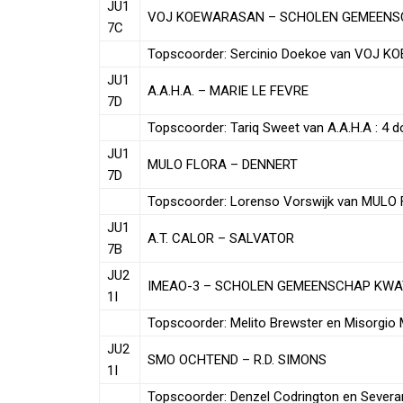
JU1
VOJ KOEWARASAN – SCHOLEN GEMEEN
7C
Topscoorder: Sercinio Doekoe van VOJ K
JU1
A.A.H.A. – MARIE LE FEVRE
7D
Topscoorder: Tariq Sweet van A.A.H.A : 4 
JU1
MULO FLORA – DENNERT
7D
Topscoorder: Lorenso Vorswijk van MULO 
JU1
A.T. CALOR – SALVATOR
7B
JU2
IMEAO-3 – SCHOLEN GEMEENSCHAP KW
1I
Topscoorder: Melito Brewster en Misorgio 
JU2
SMO OCHTEND – R.D. SIMONS
1I
Topscoorder: Denzel Codrington en Seve