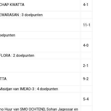
SCHAP KWATTA
4-1
OEWARASAN : 3 doelpunten
11-1
doelpunten
4-0
FLORA : 2 doelpunten
2-1
ATTA
9-2
Misidjan van IMEAO-3 : 4 doelpunten
5-4
rano Huur van SMO OCHTEND, Sohan Jagessar en