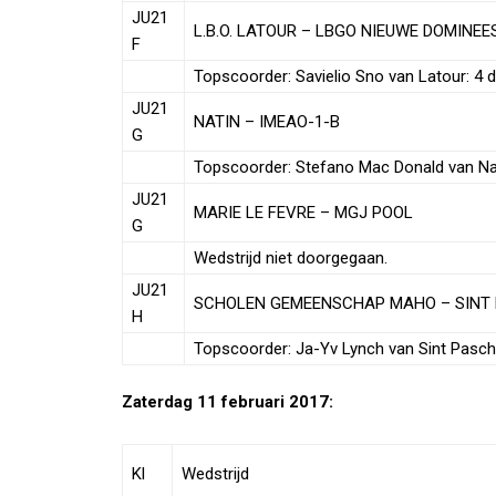
JU21
L.B.O. LATOUR – LBGO NIEUWE DOMINE
F
Topscoorder: Savielio Sno van Latour: 4 
JU21
NATIN – IMEAO-1-B
G
Topscoorder: Stefano Mac Donald van Nat
JU21
MARIE LE FEVRE – MGJ POOL
G
Wedstrijd niet doorgegaan.
JU21
SCHOLEN GEMEENSCHAP MAHO – SINT
H
Topscoorder: Ja-Yv Lynch van Sint Pascha
Zaterdag 11 februari 2017:
Kl
Wedstrijd