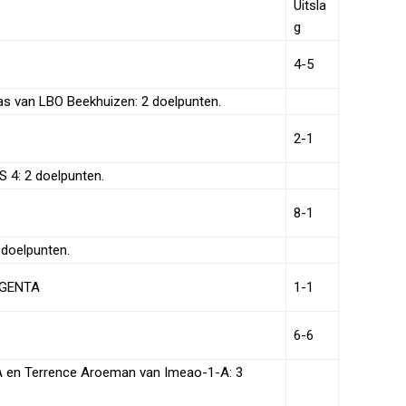
Uitsla
g
4-5
as van LBO Beekhuizen: 2 doelpunten.
2-1
 4: 2 doelpunten.
8-1
 doelpunten.
AGENTA
1-1
6-6
 en Terrence Aroeman van Imeao-1-A: 3