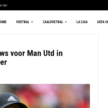
e zijn
HOME
VOETBAL
ZAALVOETBAL
LA LIGA
UEFA 
ws voor Man Utd in
per