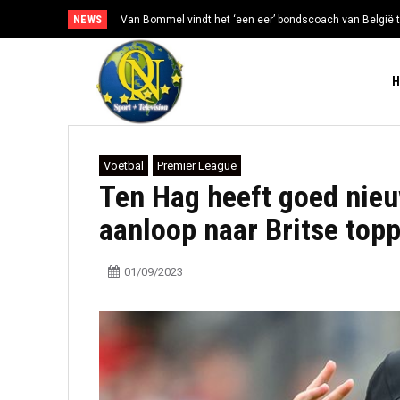
NEWS
Van Bommel vindt het ‘een eer’ bondscoach van België t
Voetbal
Premier League
Ten Hag heeft goed nieu
aanloop naar Britse top
01/09/2023