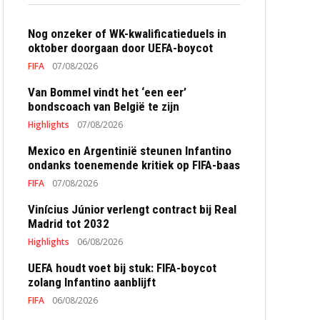
Nog onzeker of WK-kwalificatieduels in
oktober doorgaan door UEFA-boycot
FIFA
07/08/2026
Van Bommel vindt het ‘een eer’
bondscoach van België te zijn
Highlights
07/08/2026
Mexico en Argentinië steunen Infantino
ondanks toenemende kritiek op FIFA-baas
FIFA
07/08/2026
Vinícius Júnior verlengt contract bij Real
Madrid tot 2032
Highlights
06/08/2026
UEFA houdt voet bij stuk: FIFA-boycot
zolang Infantino aanblijft
FIFA
06/08/2026