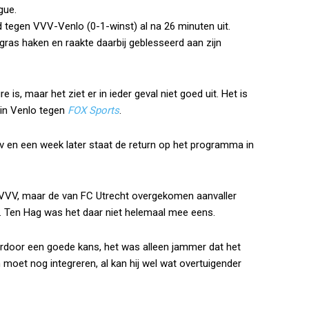
gue.
ijd tegen VVV-Venlo (0-1-winst) al na 26 minuten uit.
tgras haken en raakte daarbij geblesseerd aan zijn
 is, maar het ziet er in ieder geval niet goed uit. Het is
 in Venlo tegen
FOX Sports
.
v en een week later staat de return op het programma in
 VVV, maar de van FC Utrecht overgekomen aanvaller
rt. Ten Hag was het daar niet helemaal mee eens.
ardoor een goede kans, het was alleen jammer dat het
 moet nog integreren, al kan hij wel wat overtuigender