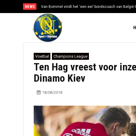
NEWS
Van Bommel vindt het ‘een eer’ bondscoach van België t
Voetbal
Champions League
Ten Hag vreest voor inz
Dinamo Kiev
18/08/2018