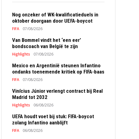
Nog onzeker of WK-kwalificatieduels in
oktober doorgaan door UEFA-boycot
FIFA
07/08/2026
Van Bommel vindt het ‘een eer’
bondscoach van België te zijn
Highlights
07/08/2026
Mexico en Argentinië steunen Infantino
ondanks toenemende kritiek op FIFA-baas
FIFA
07/08/2026
Vinícius Júnior verlengt contract bij Real
Madrid tot 2032
Highlights
06/08/2026
UEFA houdt voet bij stuk: FIFA-boycot
zolang Infantino aanblijft
FIFA
06/08/2026