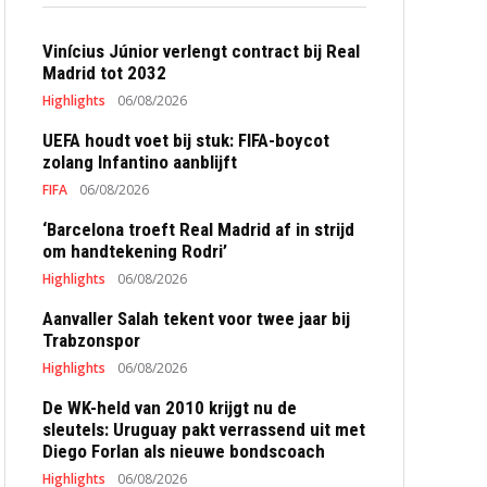
Vinícius Júnior verlengt contract bij Real
Madrid tot 2032
Highlights
06/08/2026
UEFA houdt voet bij stuk: FIFA-boycot
zolang Infantino aanblijft
FIFA
06/08/2026
‘Barcelona troeft Real Madrid af in strijd
om handtekening Rodri’
Highlights
06/08/2026
Aanvaller Salah tekent voor twee jaar bij
Trabzonspor
Highlights
06/08/2026
De WK-held van 2010 krijgt nu de
sleutels: Uruguay pakt verrassend uit met
Diego Forlan als nieuwe bondscoach
Highlights
06/08/2026