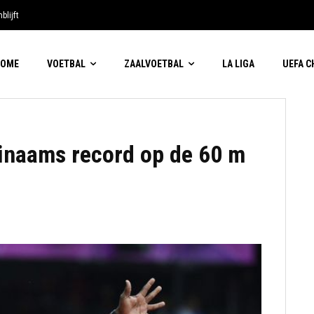
blijft
HOME
VOETBAL
ZAALVOETBAL
LA LIGA
UEFA 
inaams record op de 60 m