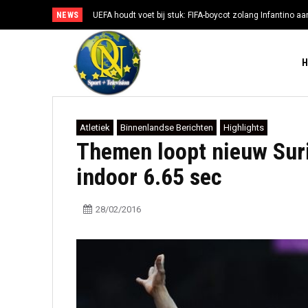
NEWS
UEFA houdt voet bij stuk: FIFA-boycot zolang Infantino aan
Atletiek
Binnenlandse Berichten
Highlights
Themen loopt nieuw Sur
indoor 6.65 sec
28/02/2016