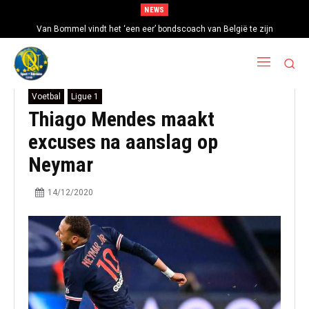
NEWS
Van Bommel vindt het ‘een eer’ bondscoach van België te zijn
Voetbal
Ligue 1
Thiago Mendes maakt
excuses na aanslag op
Neymar
14/12/2020